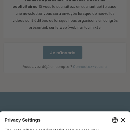
publicitaires.
Si vous le souhaitez, en cochant cette case,
une newsletter vous sera envoyée lorsque de nouvelles
videos sont éditées ou lorsque nous organisons un congrès
présentiel, sur le web (webinar) ou mixte.
Je m'inscris
Vous avez déjà un compte ?
Connectez-vous ici
Mentions légales