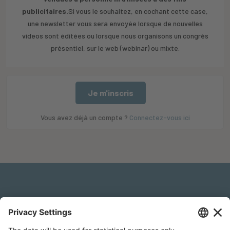
publicitaires.
Si vous le souhaitez, en cochant cette case,
une newsletter vous sera envoyée lorsque de nouvelles
videos sont éditées ou lorsque nous organisons un congrès
présentiel, sur le web (webinar) ou mixte.
Je m'inscris
Vous avez déjà un compte ?
Connectez-vous ici
Mentions légales