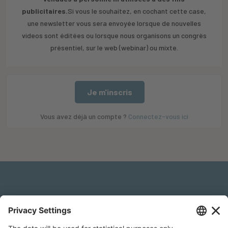
publicitaires.
Si vous le souhaitez, en cochant cette case,
une newsletter vous sera envoyée lorsque de nouvelles
videos sont éditées ou lorsque nous organisons un congrès
présentiel, sur le web (webinar) ou mixte.
Je m'inscris
Vous avez déjà un compte ?
Connectez-vous ici
Mentions légales