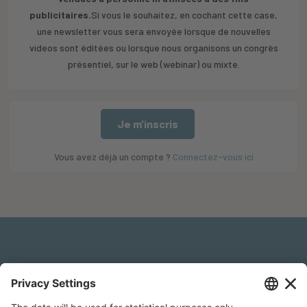
publicitaires.
Si vous le souhaitez, en cochant cette case,
une newsletter vous sera envoyée lorsque de nouvelles
videos sont éditées ou lorsque nous organisons un congrès
présentiel, sur le web (webinar) ou mixte.
Je m'inscris
Vous avez déjà un compte ?
Connectez-vous ici
Mentions légales