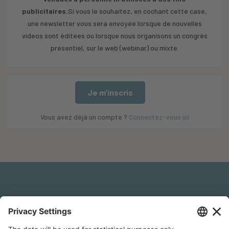
publicitaires.
Si vous le souhaitez, en cochant cette case,
une newsletter vous sera envoyée lorsque de nouvelles
videos sont éditées ou lorsque nous organisons un congrès
présentiel, sur le web (webinar) ou mixte.
Je m'inscris
Vous avez déjà un compte ?
Connectez-vous ici
Mentions légales