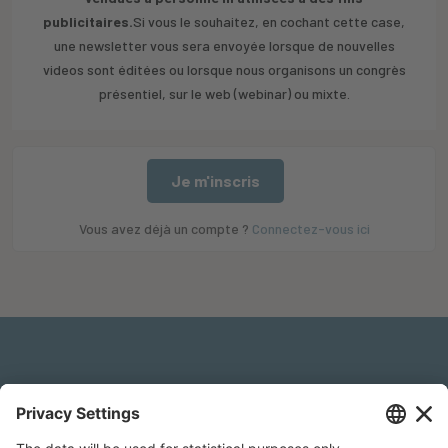
publicitaires.
Si vous le souhaitez, en cochant cette case,
une newsletter vous sera envoyée lorsque de nouvelles
videos sont éditées ou lorsque nous organisons un congrès
présentiel, sur le web (webinar) ou mixte.
Je m'inscris
Vous avez déjà un compte ?
Connectez-vous ici
Mentions légales