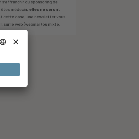
 s’affranchir du sponsoring de
s êtes médecin,
elles ne seront
nt cette case, une newsletter vous
 sur le web (webinar) ou mixte.