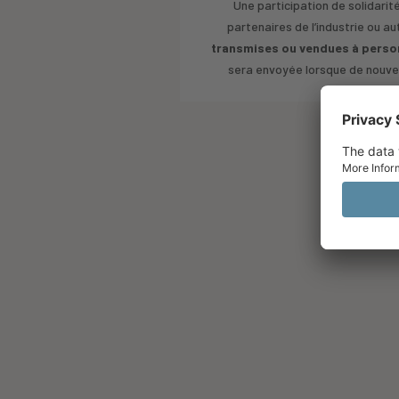
Une participation de solidari
partenaires de l’industrie ou 
transmises ou vendues à personn
sera envoyée lorsque de nouvel