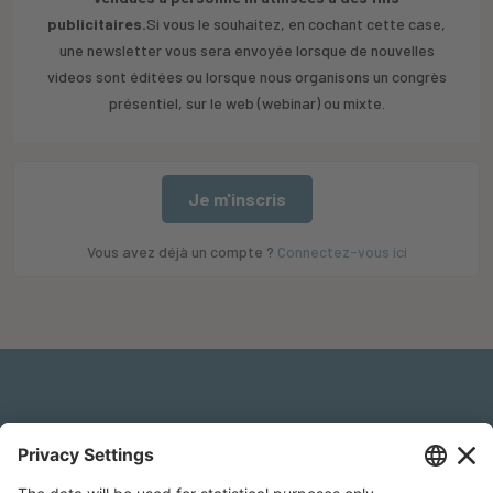
publicitaires.
Si vous le souhaitez, en cochant cette case,
une newsletter vous sera envoyée lorsque de nouvelles
videos sont éditées ou lorsque nous organisons un congrès
présentiel, sur le web (webinar) ou mixte.
Je m'inscris
Vous avez déjà un compte ?
Connectez-vous ici
Mentions légales