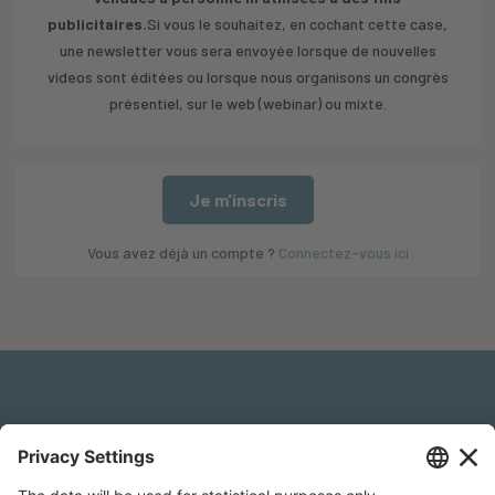
publicitaires.
Si vous le souhaitez, en cochant cette case,
une newsletter vous sera envoyée lorsque de nouvelles
videos sont éditées ou lorsque nous organisons un congrès
présentiel, sur le web (webinar) ou mixte.
Je m'inscris
Vous avez déjà un compte ?
Connectez-vous ici
Mentions légales