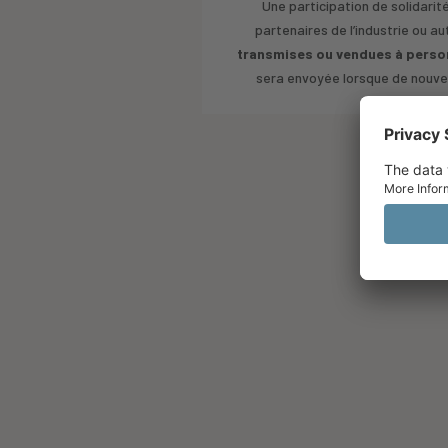
Une participation de solidari
partenaires de l’industrie ou 
transmises ou vendues à personn
sera envoyée lorsque de nouvel