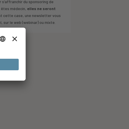
 s’affranchir du sponsoring de
s êtes médecin,
elles ne seront
nt cette case, une newsletter vous
 sur le web (webinar) ou mixte.