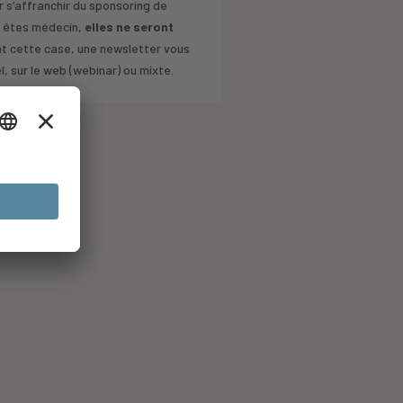
 s’affranchir du sponsoring de
s êtes médecin,
elles ne seront
nt cette case, une newsletter vous
 sur le web (webinar) ou mixte.