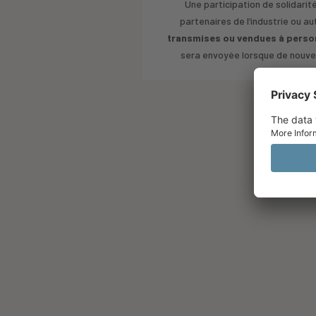
Une participation de solidari
partenaires de l’industrie ou 
transmises ou vendues à personn
sera envoyée lorsque de nouvel