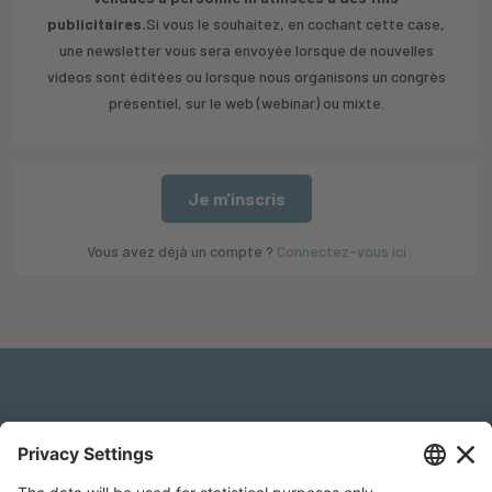
publicitaires.
Si vous le souhaitez, en cochant cette case,
une newsletter vous sera envoyée lorsque de nouvelles
videos sont éditées ou lorsque nous organisons un congrès
présentiel, sur le web (webinar) ou mixte.
Je m'inscris
Vous avez déjà un compte ?
Connectez-vous ici
Mentions légales